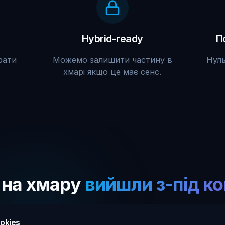
Hybrid-ready
П
рати
Можемо залишити частину в
Нуль
хмарі якщо це має сенс.
 на хмару
вийшли з-під к
вте аналіз TCO і дізнайтеся скільки можете зеконо
okies