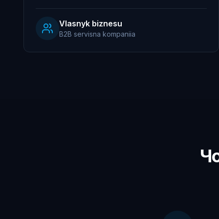
Vlasnyk biznesu
B2B servisna kompaniia
Чо