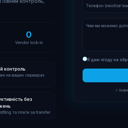
 Повний контроль,
Телефон (необов'яз
Чим ми можемо допо
0
Vendor lock-in
Я даю згоду на обр
й контроль
ані на ваших серверах
⚡ Зазв
ктивність без
жень
ottling та плати за transfer