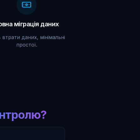
овна міграція даних
 втрати даних, мінімальні
простої.
онтролю?
мити.