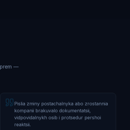
-prem —
Pislia zminy postachalnyka abo zrostannia
kompanii brakuvalo dokumentatsii,
vidpovidalnykh osib i protsedur pershoi
reaktsii.