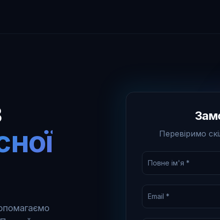
з
Замо
сної
Перевіримо ск
Повне ім'я *
Email *
Допомагаємо