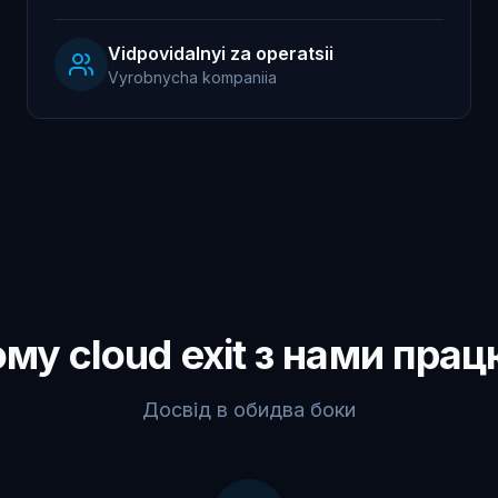
Vidpovidalnyi za operatsii
Vyrobnycha kompaniia
му cloud exit з нами пра
Досвід в обидва боки