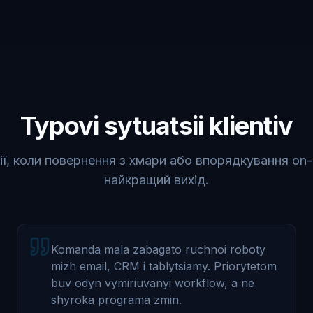
Typovi sytuatsii klientiv
ії, коли повернення з хмари або впорядкування on
найкращий вихід.
Komanda mala zabagato ruchnoi roboty
mizh email, CRM i tablytsiamy. Priorytetom
buv odyn vymiriuvanyi workflow, a ne
shyroka programa zmin.