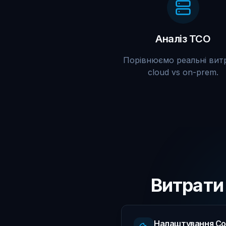
Аналіз TCO
Порівнюємо реальні вит
cloud vs on-prem.
Витрати
Замо
Налаштування Co