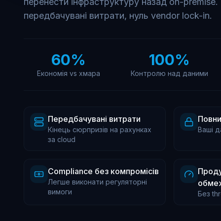
перенести інфраструктуру назад on-premise.
передбачувані витрати, нуль vendor lock-in.
60
%
100
%
Економія vs хмара
Контролю над даними
Передбачувані витрати
Повни
Кінець сюрпризів на рахунках
Ваші д
за cloud
Compliance без компромісів
Проду
Легше виконати регуляторні
обме
вимоги
Без thr