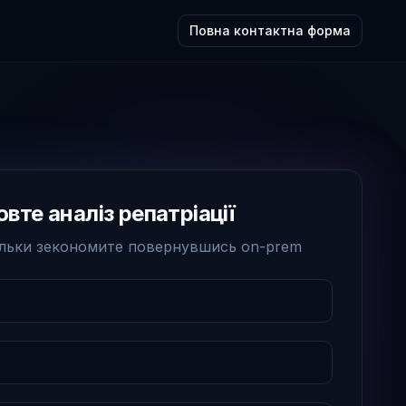
Повна контактна форма
вте аналіз репатріації
ільки зекономите повернувшись on-prem