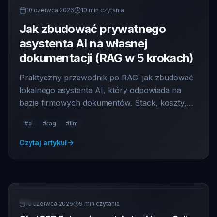
POLECANE
10 czerwca 2026
10
min czytania
Jak zbudować prywatnego
asystenta AI na własnej
dokumentacji (RAG w 5 krokach)
Praktyczny przewodnik po RAG: jak zbudować
lokalnego asystenta AI, który odpowiada na
bazie firmowych dokumentów. Stack, koszty,
pułapki i checklist wdrożeniowy.
#
ai
#
rag
#
llm
Czytaj artykuł
AI
10 czerwca 2026
9
min czytania