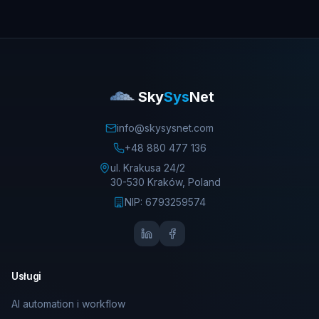
Sky
Sys
Net
info@skysysnet.com
+48 880 477 136
ul. Krakusa 24/2
30-530 Kraków, Poland
NIP
: 6793259574
Usługi
AI automation i workflow