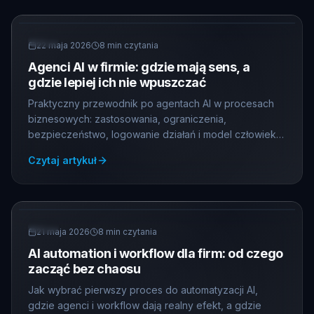
AI
22 maja 2026
8
min czytania
Agenci AI w firmie: gdzie mają sens, a
gdzie lepiej ich nie wpuszczać
Praktyczny przewodnik po agentach AI w procesach
biznesowych: zastosowania, ograniczenia,
bezpieczeństwo, logowanie działań i model człowieka
w pętli.
Czytaj artykuł
AI
21 maja 2026
8
min czytania
AI automation i workflow dla firm: od czego
zacząć bez chaosu
Jak wybrać pierwszy proces do automatyzacji AI,
gdzie agenci i workflow dają realny efekt, a gdzie