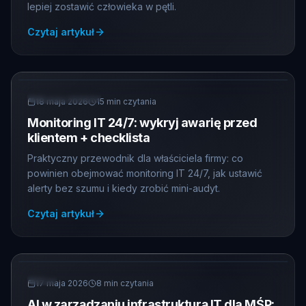
lepiej zostawić człowieka w pętli.
Czytaj artykuł
MONITORING
18 maja 2026
15
min czytania
Monitoring IT 24/7: wykryj awarię przed
klientem + checklista
Praktyczny przewodnik dla właściciela firmy: co
powinien obejmować monitoring IT 24/7, jak ustawić
alerty bez szumu i kiedy zrobić mini-audyt.
Czytaj artykuł
AI
17 maja 2026
8
min czytania
AI w zarządzaniu infrastrukturą IT dla MŚP: