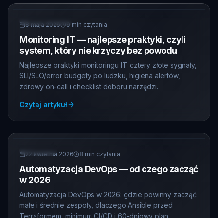
MONITORING
8 maja 2026
9
min czytania
Monitoring IT — najlepsze praktyki, czyli
system, który nie krzyczy bez powodu
Najlepsze praktyki monitoringu IT: cztery złote sygnały,
SLI/SLO/error budgety po ludzku, higiena alertów,
zdrowy on-call i checklist doboru narzędzi.
Czytaj artykuł
DEVOPS
22 kwietnia 2026
8
min czytania
Automatyzacja DevOps — od czego zacząć
w 2026
Automatyzacja DevOps w 2026: gdzie powinny zacząć
małe i średnie zespoły, dlaczego Ansible przed
Terraformem, minimum CI/CD i 60-dniowy plan.