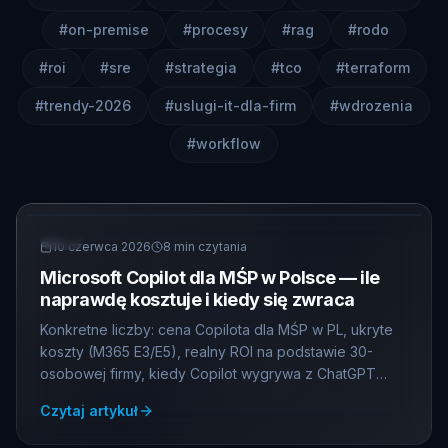
#
on-premise
#
procesy
#
rag
#
rodo
#
roi
#
sre
#
strategia
#
tco
#
terraform
#
trendy-2026
#
uslugi-it-dla-firm
#
wdrozenia
#
workflow
AI
10 czerwca 2026
8
min czytania
Microsoft Copilot dla MŚP w Polsce — ile
naprawdę kosztuje i kiedy się zwraca
Konkretne liczby: cena Copilota dla MŚP w PL, ukryte
koszty (M365 E3/E5), realny ROI na podstawie 30-
osobowej firmy, kiedy Copilot wygrywa z ChatGPT
Enterprise i tańszymi alternatywami.
Czytaj artykuł