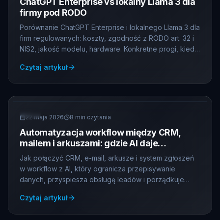
ChatGPT Enterprise vs lokalny Llama 3 dla
firmy pod RODO
Porównanie ChatGPT Enterprise i lokalnego Llama 3 dla
firm regulowanych: koszty, zgodność z RODO art. 32 i
NIS2, jakość modelu, hardware. Konkretne progi, kiedy
on-prem ma sens.
Czytaj artykuł
AI
22 maja 2026
8
min czytania
Automatyzacja workflow między CRM,
mailem i arkuszami: gdzie AI daje
największy zwrot
Jak połączyć CRM, e-mail, arkusze i system zgłoszeń
w workflow z AI, który ogranicza przepisywanie
danych, przyspiesza obsługę leadów i porządkuje
raporty.
Czytaj artykuł