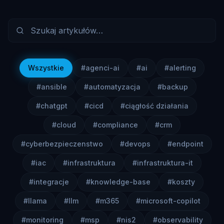
Wszystkie
#
agenci-ai
#
ai
#
alerting
#
ansible
#
automatyzacja
#
backup
#
chatgpt
#
cicd
#
ciągłość działania
#
cloud
#
compliance
#
crm
#
cyberbezpieczenstwo
#
devops
#
endpoint
#
iac
#
infrastruktura
#
infrastruktura-it
#
integracje
#
knowledge-base
#
koszty
#
llama
#
llm
#
m365
#
microsoft-copilot
#
monitoring
#
msp
#
nis2
#
observability