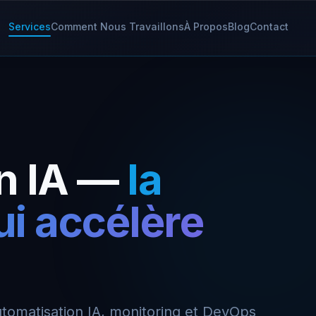
Services
Comment Nous Travaillons
À Propos
Blog
Contact
n IA —
la
ui accélère
utomatisation IA, monitoring et DevOps