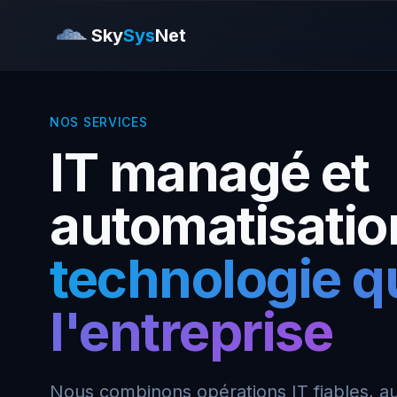
Sky
Sys
Net
NOS SERVICES
IT managé et
automatisatio
technologie q
l'entreprise
Nous combinons opérations IT fiables, a